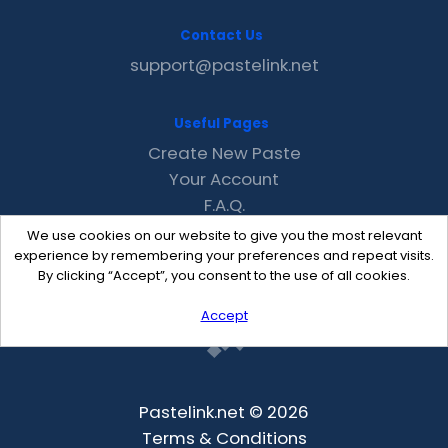
Contact Us
support@pastelink.net
Useful Pages
Create New Paste
Your Account
F.A.Q.
Recent
We use cookies on our website to give you the most relevant
Contact
experience by remembering your preferences and repeat visits.
By clicking “Accept”, you consent to the use of all cookies.
Accept
Pastelink.net © 2026
Terms & Conditions