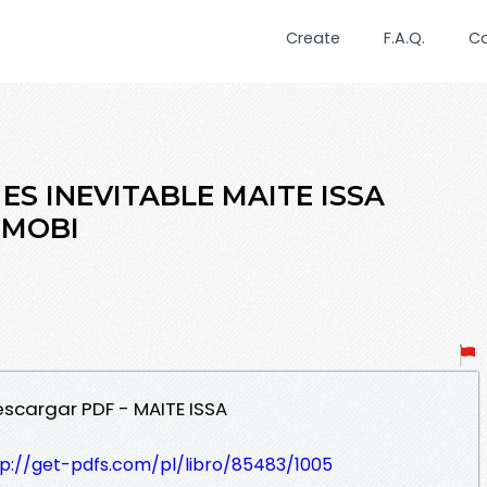
Create
F.A.Q.
C
 ES INEVITABLE MAITE ISSA
y MOBI
Descargar PDF - MAITE ISSA
tp://get-pdfs.com/pl/libro/85483/1005