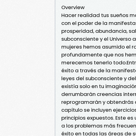
Overview
Hacer realidad tus sueños má
con el poder de la manifesta
prosperidad, abundancia, salu
subconsciente y el Universo a
mujeres hemos asumido el ro
profundamente que nos hemo
merecemos tenerlo todo.Entr
éxito a través de la manifest
leyes del subconsciente y del
existía solo en tu imaginació
derrumbarán creencias intern
reprogramarán y obtendrás a
capítulo se incluyen ejercici
principios expuestos. Este es
a los problemas más frecuen
éxito en todas las áreas de s