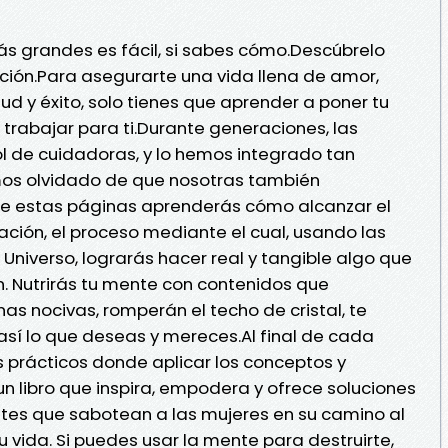
s grandes es fácil, si sabes cómo.Descúbrelo
ción.Para asegurarte una vida llena de amor,
d y éxito, solo tienes que aprender a poner tu
 trabajar para ti.Durante generaciones, las
l de cuidadoras, y lo hemos integrado tan
s olvidado de que nosotras también
e estas páginas aprenderás cómo alcanzar el
ación, el proceso mediante el cual, usando las
 Universo, lograrás hacer real y tangible algo que
n. Nutrirás tu mente con contenidos que
as nocivas, romperán el techo de cristal, te
sí lo que deseas y mereces.Al final de cada
os prácticos donde aplicar los conceptos y
 un libro que inspira, empodera y ofrece soluciones
tes que sabotean a las mujeres en su camino al
u vida. Si puedes usar la mente para destruirte,