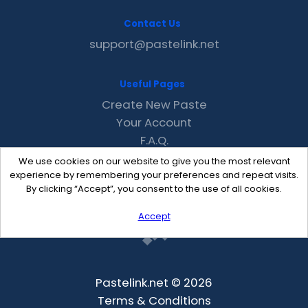
Contact Us
support@pastelink.net
Useful Pages
Create New Paste
Your Account
F.A.Q.
Recent
We use cookies on our website to give you the most relevant
Contact
experience by remembering your preferences and repeat visits.
By clicking “Accept”, you consent to the use of all cookies.
Accept
Pastelink.net © 2026
Terms & Conditions