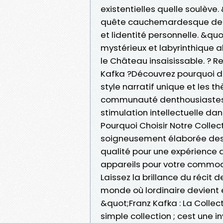
existentielles quelle soulève
quête cauchemardesque de ju
et lidentité personnelle. &q
mystérieux et labyrinthique a
le Château insaisissable. ?
Kafka ?Découvrez pourquoi de
style narratif unique et les 
communauté denthousiastes de
stimulation intellectuelle da
Pourquoi Choisir Notre Colle
soigneusement élaborée des
qualité pour une expérience 
appareils pour votre commodi
Laissez la brillance du récit
monde où lordinaire devient e
&quot;Franz Kafka : La Coll
simple collection ; cest une i