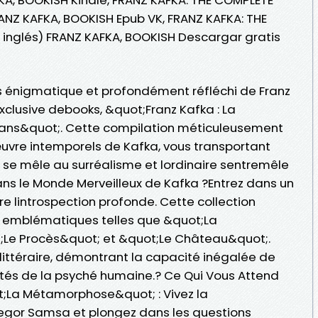
RANZ KAFKA, BOOKISH Epub VK, FRANZ KAFKA: THE
inglés) FRANZ KAFKA, BOOKISH Descargar gratis
 énigmatique et profondément réfléchi de Franz
xclusive debooks, &quot;Franz Kafka : La
ans&quot;. Cette compilation méticuleusement
uvre intemporels de Kafka, vous transportant
é se mêle au surréalisme et lordinaire sentremêle
ans le Monde Merveilleux de Kafka ?Entrez dans un
e lintrospection profonde. Cette collection
s emblématiques telles que &quot;La
Le Procès&quot; et &quot;Le Château&quot;.
ittéraire, démontrant la capacité inégalée de
ités de la psyché humaine.? Ce Qui Vous Attend
t;La Métamorphose&quot; : Vivez la
regor Samsa et plongez dans les questions