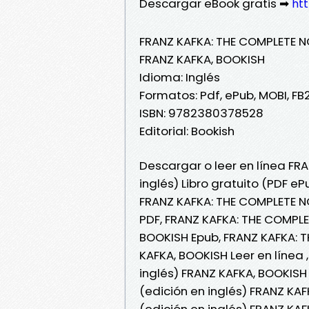
Descargar eBook gratis ➡
htt
FRANZ KAFKA: THE COMPLETE NO
FRANZ KAFKA, BOOKISH
Idioma: Inglés
Formatos: Pdf, ePub, MOBI, FB
ISBN: 9782380378528
Editorial: Bookish
Descargar o leer en línea FR
inglés) Libro gratuito (PDF e
FRANZ KAFKA: THE COMPLETE NO
PDF, FRANZ KAFKA: THE COMPLE
BOOKISH Epub, FRANZ KAFKA: T
KAFKA, BOOKISH Leer en línea
inglés) FRANZ KAFKA, BOOKISH
(edición en inglés) FRANZ KA
(edición en inglés) FRANZ KA