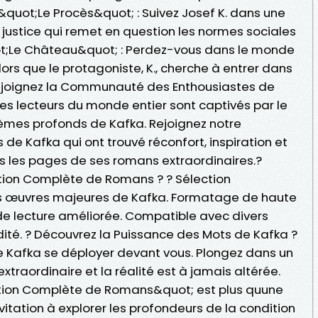
. &quot;Le Procès&quot; : Suivez Josef K. dans une
stice qui remet en question les normes sociales
uot;Le Château&quot; : Perdez-vous dans le monde
lors que le protagoniste, K., cherche à entrer dans
 Rejoignez la Communauté des Enthousiastes de
s lecteurs du monde entier sont captivés par le
thèmes profonds de Kafka. Rejoignez notre
 Kafka qui ont trouvé réconfort, inspiration et
ns les pages de ses romans extraordinaires.?
ction Complète de Romans ? ? Sélection
 œuvres majeures de Kafka. Formatage de haute
de lecture améliorée. Compatible avec divers
té. ? Découvrez la Puissance des Mots de Kafka ?
 de Kafka se déployer devant vous. Plongez dans un
xtraordinaire et la réalité est à jamais altérée.
ection Complète de Romans&quot; est plus quune
nvitation à explorer les profondeurs de la condition