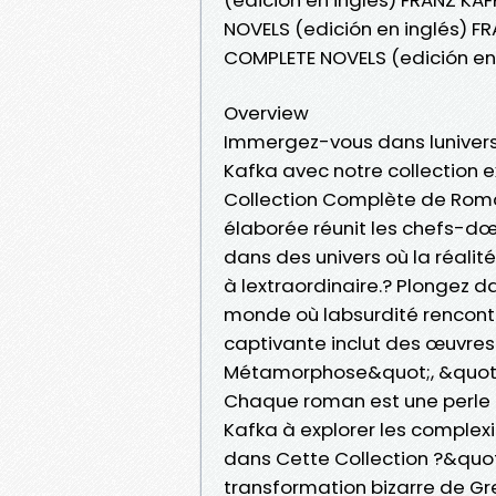
NOVELS (edición en inglés) F
COMPLETE NOVELS (edición en 
Overview
Immergez-vous dans lunivers
Kafka avec notre collection e
Collection Complète de Rom
élaborée réunit les chefs-dœ
dans des univers où la réalit
à lextraordinaire.? Plongez d
monde où labsurdité rencontr
captivante inclut des œuvre
Métamorphose&quot;, &quot;
Chaque roman est une perle l
Kafka à explorer les complex
dans Cette Collection ?&quo
transformation bizarre de G