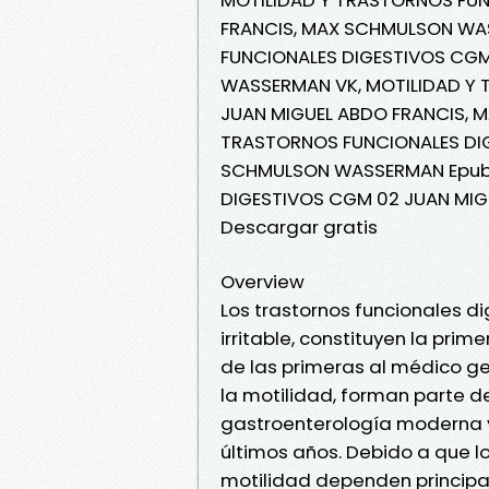
FRANCIS, MAX SCHMULSON WAS
FUNCIONALES DIGESTIVOS CGM
WASSERMAN VK, MOTILIDAD Y
JUAN MIGUEL ABDO FRANCIS, 
TRASTORNOS FUNCIONALES DIG
SCHMULSON WASSERMAN Epub 
DIGESTIVOS CGM 02 JUAN MI
Descargar gratis
Overview
Los trastornos funcionales di
irritable, constituyen la pri
de las primeras al médico ge
la motilidad, forman parte d
gastroenterología moderna y
últimos años. Debido a que lo
motilidad dependen principa