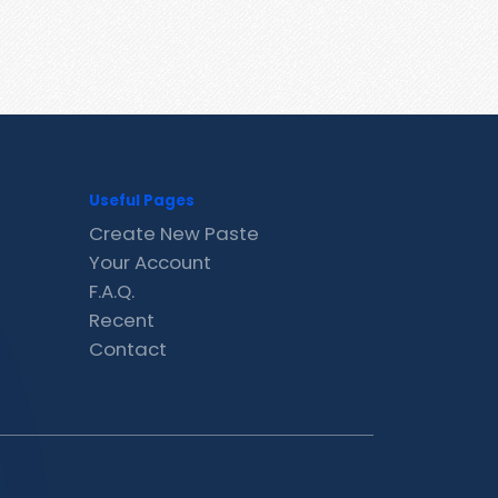
Useful Pages
Create New Paste
Your Account
F.A.Q.
Recent
Contact