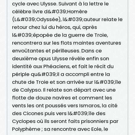
cycle avec Ulysse. Suivant à la lettre le
célèbre livre d&#039;Homère
(L&#039;Odyssée), l&#039;auteur relate le
retour chez lui du héros, qui, après
l&#039;épopée de la guerre de Troie,
rencontrera sur les flots maintes aventures
envoûtantes et périlleuses. Dans ce
deuxième opus Ulysse révèle enfin son
identité aux Phéaciens, et fait le récit du
périple qu&#039;il a accompli entre la
chute de Troie et son arrivée sur l&#039;île
de Calypso. Il relate son départ avec une
flotte de douze navires et comment les
vents les ont poussés vers Ismaros, la cité
des Cicones puis vers l&#039;île des
Cyclopes où ils seront faits prisonniers par
Polyphème ; sa rencontre avec Eole, le