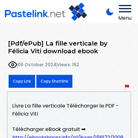
Menu
[Pdf/ePub] La fille verticale by
Félicia Viti download ebook
06 October 2024
Views: 152
Copy Link
Copy Shortlink
Livre La fille verticale Télécharger le PDF -
Félicia Viti
Télécharger eBook gratuit ➡
http://ebooksharez.info/pl/livres/156172/1009