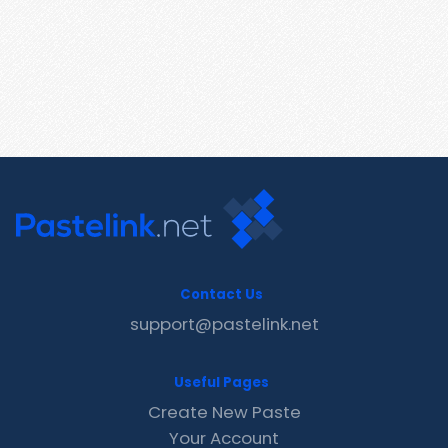
Contact Us
support@pastelink.net
Useful Pages
Create New Paste
Your Account