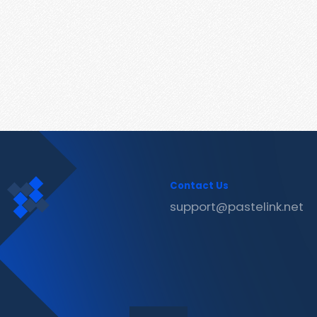
Contact Us
support@pastelink.net