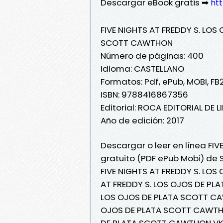
Descargar eBook gratis ➡
htt
FIVE NIGHTS AT FREDDY S. LOS
SCOTT CAWTHON
Número de páginas: 400
Idioma: CASTELLANO
Formatos: Pdf, ePub, MOBI, FB
ISBN: 9788416867356
Editorial: ROCA EDITORIAL DE L
Año de edición: 2017
Descargar o leer en línea FIV
gratuito (PDF ePub Mobi) d
FIVE NIGHTS AT FREDDY S. LO
AT FREDDY S. LOS OJOS DE PL
LOS OJOS DE PLATA SCOTT CAWT
OJOS DE PLATA SCOTT CAWTHON
DE PLATA SCOTT CAWTHON VK, 