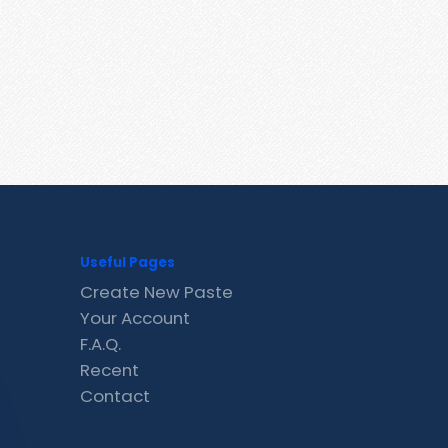
Useful Pages
Create New Paste
Your Account
F.A.Q.
Recent
Contact