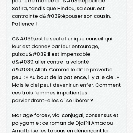
pour être mariée a` l&#039;époux de
Safira, tandis que Hindou, sa sour, est
contrainte d&#039;épouser son cousin.
Patience !
C&#039;est le seul et unique conseil qui
leur est donne? par leur entourage,
puisqu&#039;il est impensable
d&#039;aller contre la volonté
d&#039;Allah. Comme le dit le proverbe
peul : « Au bout de la patience, il y a le ciel. »
Mais le ciel peut devenir un enfer. Comment
ces trois femmes impatientes
parviendront-elles a` se libérer ?
Mariage force?, viol conjugal, consensus et
polygamie : ce roman de Djai?li Amadou
Amal brise les tabous en dénonçant la