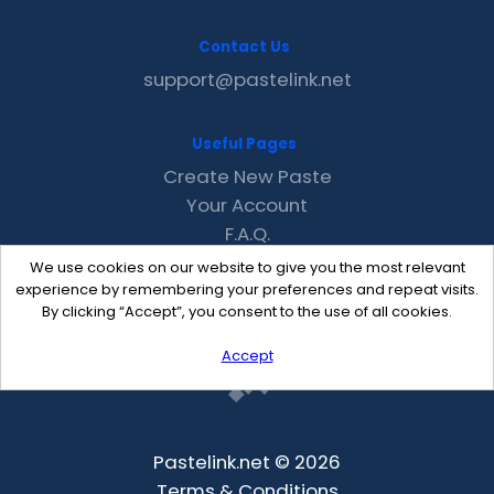
Contact Us
support@pastelink.net
Useful Pages
Create New Paste
Your Account
F.A.Q.
Recent
We use cookies on our website to give you the most relevant
Contact
experience by remembering your preferences and repeat visits.
By clicking “Accept”, you consent to the use of all cookies.
Accept
Pastelink.net © 2026
Terms & Conditions