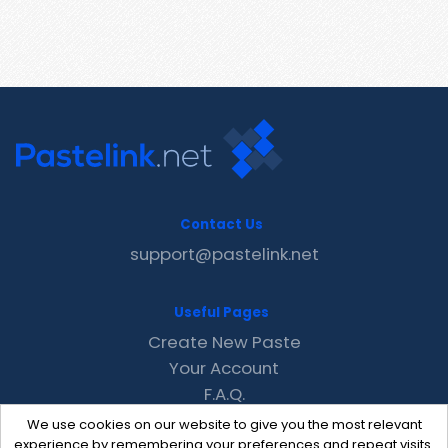
Contact Us
support@pastelink.net
Useful Pages
Create New Paste
Your Account
F.A.Q.
Recent
We use cookies on our website to give you the most relevant
Contact
experience by remembering your preferences and repeat visits.