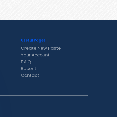
Useful Pages
Create New Paste
Your Account
F.A.Q.
Recent
Contact