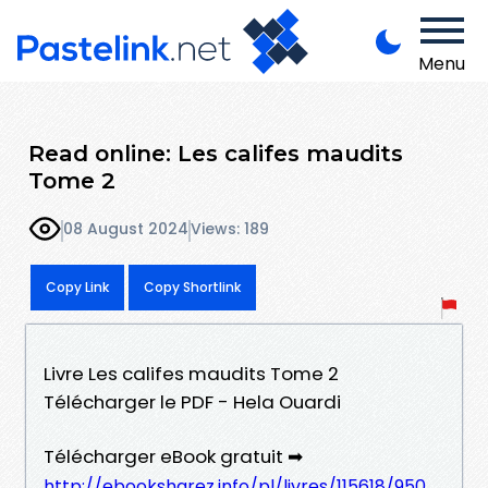
Menu
Read online: Les califes maudits
Tome 2
08 August 2024
Views: 189
Copy Link
Copy Shortlink
Livre Les califes maudits Tome 2
Télécharger le PDF - Hela Ouardi
Télécharger eBook gratuit ➡
http://ebooksharez.info/pl/livres/115618/950