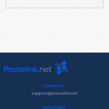
Contact Us
support@pastelink.net
Useful Pages