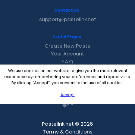
Contact Us
support@pastelink.net
Useful Pages
Create New Paste
Your Account
F.A.Q.
Recent
We use cookies on our website to give you the most relevant
Contact
experience by remembering your preferences and repeat visits.
By clicking “Accept”, you consent to the use of all cookies.
Accept
Pastelink.net © 2026
Terms & Conditions