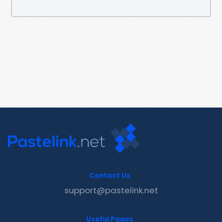
Contact Us
support@pastelink.net
Useful Pages