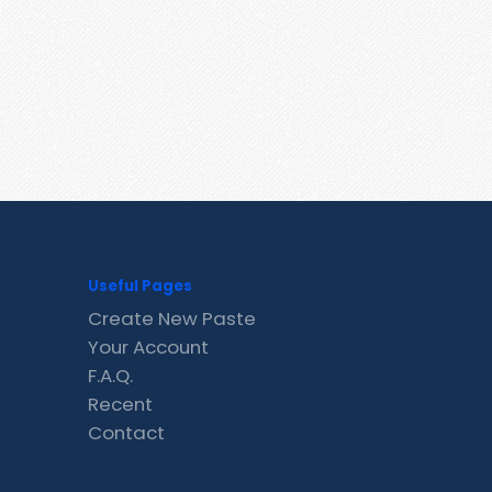
Useful Pages
Create New Paste
Your Account
F.A.Q.
Recent
Contact