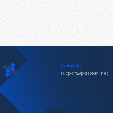
Contact Us
support@pastelink.net