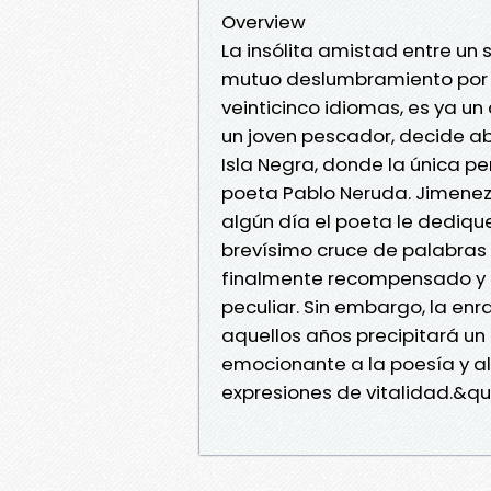
Overview
La insólita amistad entre un 
mutuo deslumbramiento por la
veinticinco idiomas, es ya un 
un joven pescador, decide ab
Isla Negra, donde la única p
poeta Pablo Neruda. Jimene
algún día el poeta le dediqu
brevísimo cruce de palabras 
finalmente recompensado y 
peculiar. Sin embargo, la enr
aquellos años precipitará u
emocionante a la poesía y a
expresiones de vitalidad.&q