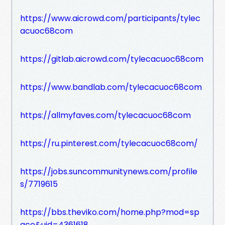
https://www.aicrowd.com/participants/tylec
acuoc68com
https://gitlab.aicrowd.com/tylecacuoc68com
https://www.bandlab.com/tylecacuoc68com
https://allmyfaves.com/tylecacuoc68com
https://ru.pinterest.com/tylecacuoc68com/
https://jobs.suncommunitynews.com/profile
s/7719615
https://bbs.theviko.com/home.php?mod=sp
ace&uid=4361618