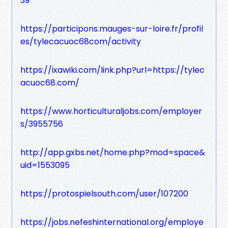
39
https://participons.mauges-sur-loire.fr/profil
es/tylecacuoc68com/activity
https://ixawiki.com/link.php?url=https://tylec
acuoc68.com/
https://www.horticulturaljobs.com/employer
s/3955756
http://app.gxbs.net/home.php?mod=space&
uid=1553095
https://protospielsouth.com/user/107200
https://jobs.nefeshinternational.org/employe