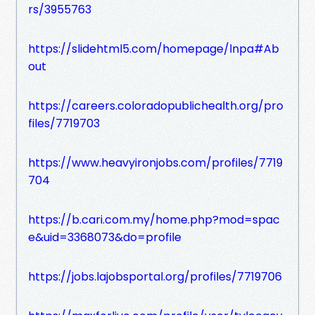
rs/3955763
https://slidehtml5.com/homepage/lnpa#Ab
out
https://careers.coloradopublichealth.org/pro
files/7719703
https://www.heavyironjobs.com/profiles/7719
704
https://b.cari.com.my/home.php?mod=spac
e&uid=3368073&do=profile
https://jobs.lajobsportal.org/profiles/7719706