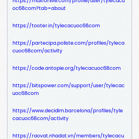
https://maxforlive.com/profile/user/tylecacu
oc68com?tab=about
https://tooter.in/tylecacuoc68com
https://partecipa.poliste.com/profiles/tyleca
cuoc68com/activity
https://code.antopie.org/tylecacuoc68com
https://bitspower.com/support/user/tylecac
uoc68com
https://www.decidim.barcelona/profiles/tyle
cacuoc68com/activity
https://raovat.nhadat.vn/members/tylecacu