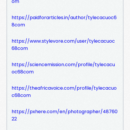
om
https://paidforarticles.in/author/tylecacuoc6
8com
https://www.stylevore.com/user/tylecacuoc
68com
https://sciencemission.com/profile/tylecacu
oc68com
https://theafricavoice.com/profile/tylecacuo
c68com
https://pxhere.com/en/photographer/48760
22