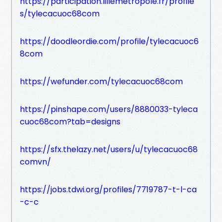
https://participation.lillemetropole.fr/profile
s/tylecacuoc68com
https://doodleordie.com/profile/tylecacuoc6
8com
https://wefunder.com/tylecacuoc68com
https://pinshape.com/users/8880033-tyleca
cuoc68com?tab=designs
https://sfx.thelazy.net/users/u/tylecacuoc68
comvn/
https://jobs.tdwi.org/profiles/7719787-t-l-ca
-c-c