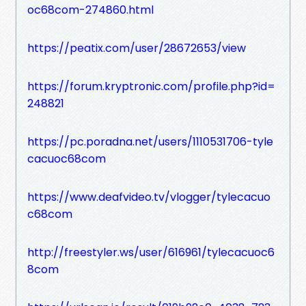
oc68com-274860.html
https://peatix.com/user/28672653/view
https://forum.kryptronic.com/profile.php?id=
248821
https://pc.poradna.net/users/1110531706-tyle
cacuoc68com
https://www.deafvideo.tv/vlogger/tylecacuo
c68com
http://freestyler.ws/user/616961/tylecacuoc6
8com