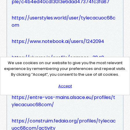
ple/c4b4ed40cd13013e6dad47374fc3fa87
https://userstyles.world/user/tylecacuoc68c
om
https://www.notebook.ai/users/1242094
https://uiverse.io/profile/campos_3848
We use cookies on our website to give you the most relevant
experience by remembering your preferences and repeat visits.
https://www.chichi-pui.com/users/tylecacuo
By clicking “Accept”, you consent to the use of all cookies.
c68com/
Accept
https://entre-vos-mains.alsace.eu/profiles/t
ylecacuoc68com/
https://construim.fedaia.org/profiles/tylecac
uoc68com/activity