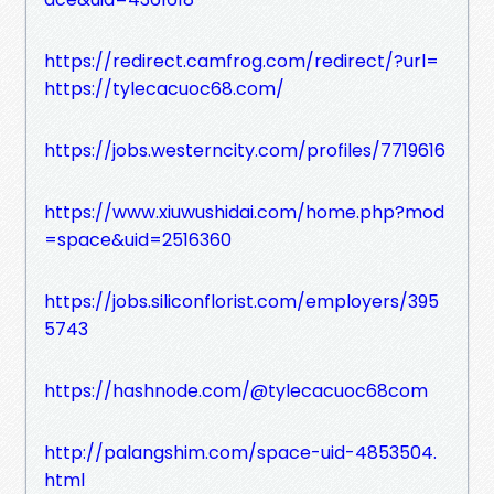
https://redirect.camfrog.com/redirect/?url=
https://tylecacuoc68.com/
https://jobs.westerncity.com/profiles/7719616
https://www.xiuwushidai.com/home.php?mod
=space&uid=2516360
https://jobs.siliconflorist.com/employers/395
5743
https://hashnode.com/@tylecacuoc68com
http://palangshim.com/space-uid-4853504.
html