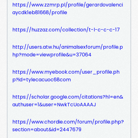
https://www.zzmrp.pl/profile/gerardovalenci
aycdk1eb81668/profile
https://huzzaz.com/collection/t-l-c-c-c-17
http://users.atw.hu/animalsexforum/profile.p
hp?mode=viewprofile&u=37064
https://www.myebook.com/user_profile.ph
p?id=tylecacuoc68com
https://scholar.google.com/citations?hl=en&
authuser=1&user=NwkTcUoAAAAJ
https://www.chordie.com/forum/profile.php?
section=about&id=2447679