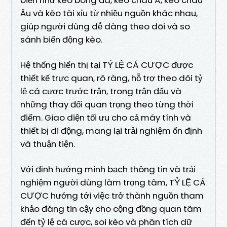
Âu và kèo tài xỉu từ nhiều nguồn khác nhau,
giúp người dùng dễ dàng theo dõi và so
sánh biến động kèo.
Hệ thống hiển thị tại TỶ LỆ CÁ CƯỢC được
thiết kế trực quan, rõ ràng, hỗ trợ theo dõi tỷ
lệ cá cược trước trận, trong trận đấu và
những thay đổi quan trọng theo từng thời
điểm. Giao diện tối ưu cho cả máy tính và
thiết bị di động, mang lại trải nghiệm ổn định
và thuận tiện.
Với định hướng minh bạch thông tin và trải
nghiệm người dùng làm trọng tâm, TỶ LỆ CÁ
CƯỢC hướng tới việc trở thành nguồn tham
khảo đáng tin cậy cho cộng đồng quan tâm
đến tỷ lệ cá cược, soi kèo và phân tích dữ