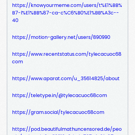
https://knowyourmeme.com/users/t%E1%BB%
B7-l%E1%BB%87-ca-c%C6%B0%E1%BB%A3c--
40
https://motion-gallery.net/users/890990
https://www.recentstatus.com/tylecacuoc68
com
https://www.aparat.com/u_35614825/about
https://teletype.in/@tylecacuoc68com
https://gram.social/tylecacuoc68com
https://pod.beautifulmathuncensored.de/peo