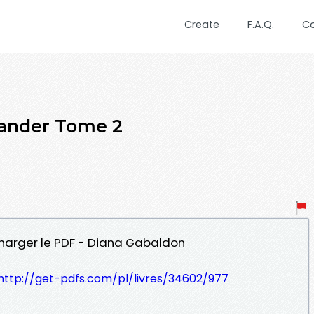
Create
F.A.Q.
C
lander Tome 2
charger le PDF - Diana Gabaldon
http://get-pdfs.com/pl/livres/34602/977