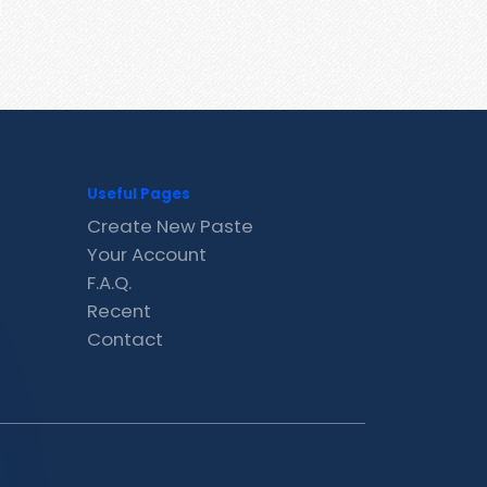
Useful Pages
Create New Paste
Your Account
F.A.Q.
Recent
Contact