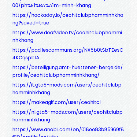
00/ph%E1%BA%A1m-minh-khang
https://hackaday.io/ceohitclubphamminhkha
ng?saved=true
https://www.deafvideo.tv/ceohitclubphammi
nhkhang
https://pad.lescommuns.org/NX5b0tSbTEesO
4KCqspb1A
https://beteiligung.amt-huettener-berge.de/
profile/ceohitclubphamminhkhang/
https://it.gta5-mods.com/users/ceohitclubp
hamminhkhang
https://makeagif.com/user/ceohitcl
https://nl.gta5-mods.com/users/ceohitclubp
hamminhkhang
https://www.anobii.com/en/018ee83b85969f8