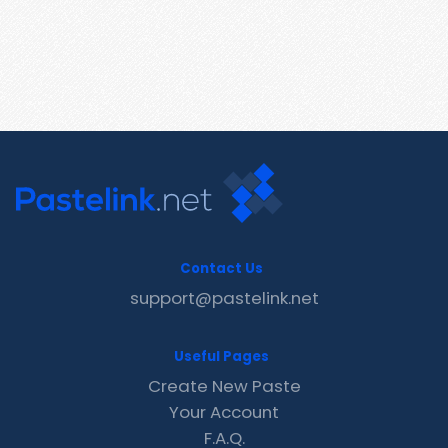
Contact Us
support@pastelink.net
Useful Pages
Create New Paste
Your Account
F.A.Q.