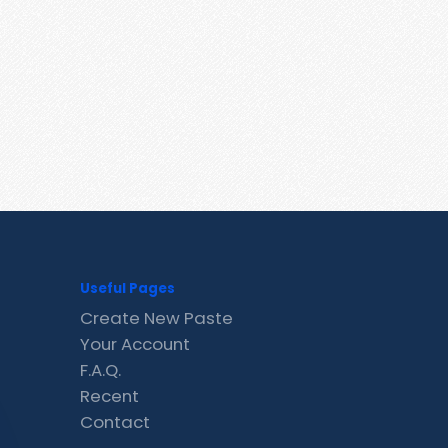
Useful Pages
Create New Paste
Your Account
F.A.Q.
Recent
Contact