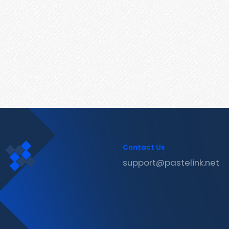
Contact Us
support@pastelink.net