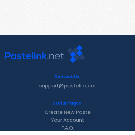
Contact Us
support@pastelink.net
Useful Pages
Create New Paste
Your Account
F.A.Q.