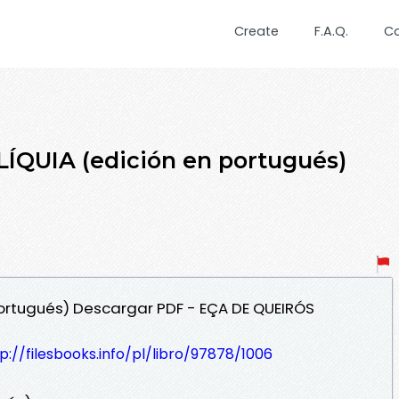
Create
F.A.Q.
C
ÍQUIA (edición en portugués)
 portugués) Descargar PDF - EÇA DE QUEIRÓS
p://filesbooks.info/pl/libro/97878/1006