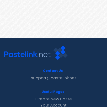
Contact Us
support@pastelink.net
Useful Pages
Create New Paste
Your Account