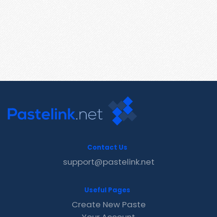
Contact Us
support@pastelink.net
Useful Pages
Create New Paste
Your Account