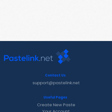
Contact Us
support@pastelink.net
Useful Pages
Create New Paste
Your Account