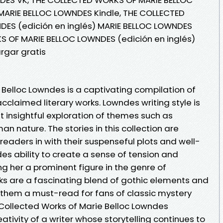
 MARIE BELLOC LOWNDES Kindle, THE COLLECTED
ES (edición en inglés) MARIE BELLOC LOWNDES
S OF MARIE BELLOC LOWNDES (edición en inglés)
rgar gratis
 Belloc Lowndes is a captivating compilation of
claimed literary works. Lowndes writing style is
et insightful exploration of themes such as
n nature. The stories in this collection are
readers in with their suspenseful plots and well-
s ability to create a sense of tension and
ng her a prominent figure in the genre of
rks are a fascinating blend of gothic elements and
them a must-read for fans of classic mystery
 Collected Works of Marie Belloc Lowndes
tivity of a writer whose storytelling continues to