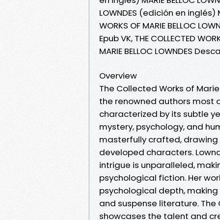
LOWNDES (edición en inglés)
WORKS OF MARIE BELLOC LOWND
Epub VK, THE COLLECTED WORK
MARIE BELLOC LOWNDES Desca
Overview
The Collected Works of Marie
the renowned authors most ac
characterized by its subtle y
mystery, psychology, and huma
masterfully crafted, drawing 
developed characters. Lownde
intrigue is unparalleled, maki
psychological fiction. Her wo
psychological depth, making 
and suspense literature. The
showcases the talent and crea