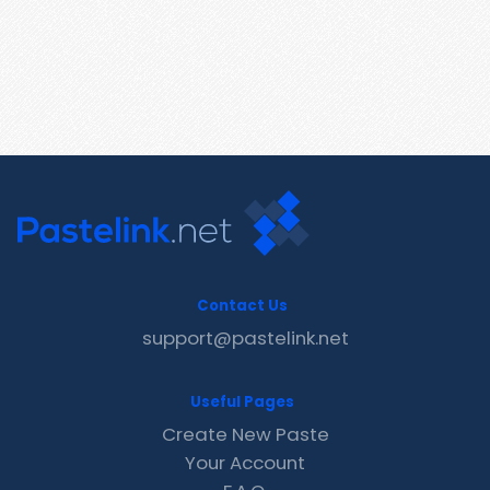
Contact Us
support@pastelink.net
Useful Pages
Create New Paste
Your Account