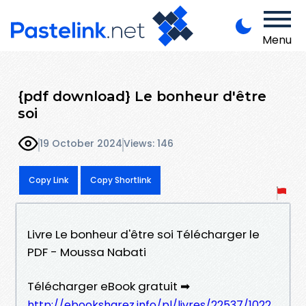
Menu
{pdf download} Le bonheur d'être
soi
19 October 2024
Views: 146
Copy Link
Copy Shortlink
Livre Le bonheur d'être soi Télécharger le
PDF - Moussa Nabati
Télécharger eBook gratuit ➡
http://ebooksharez.info/pl/livres/22537/1022