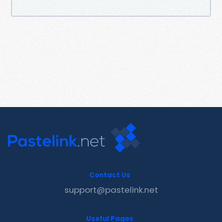
Contact Us
support@pastelink.net
Useful Pages