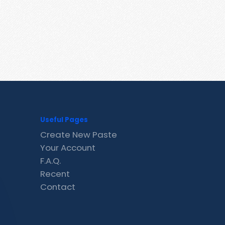
Useful Pages
Create New Paste
Your Account
F.A.Q.
Recent
Contact