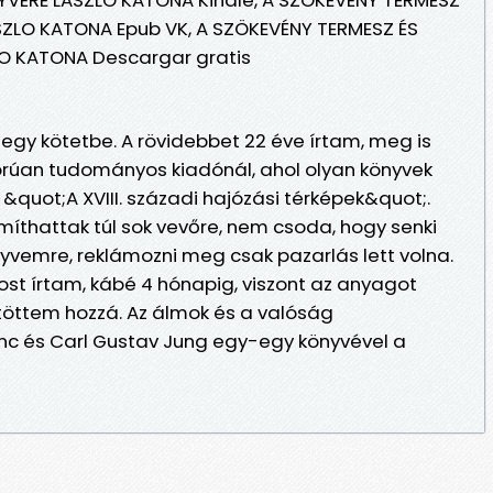
ZLO KATONA Epub VK, A SZÖKEVÉNY TERMESZ ÉS
O KATONA Descargar gratis
gy kötetbe. A rövidebbet 22 éve írtam, meg is
gorúan tudományos kiadónál, ahol olyan könyvek
&quot;A XVIII. századi hajózási térképek&quot;.
míthattak túl sok vevőre, nem csoda, hogy senki
nyvemre, reklámozni meg csak pazarlás lett volna.
st írtam, kábé 4 hónapig, viszont az anyagot
töttem hozzá. Az álmok és a valóság
enc és Carl Gustav Jung egy-egy könyvével a