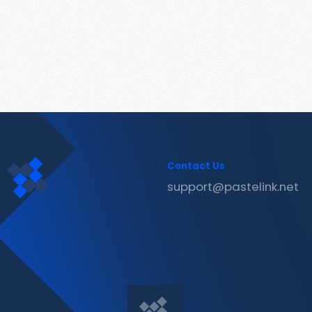
Contact Us
support@pastelink.net