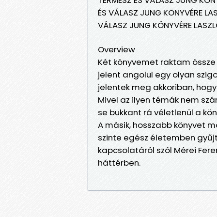
ÉS VÁLASZ JUNG KÖNYVÉRE LAS
VÁLASZ JUNG KÖNYVÉRE LASZL
Overview
Két könyvemet raktam össze e
jelent angolul egy olyan szi
jelentek meg akkoriban, hogy 
Mivel az ilyen témák nem szá
se bukkant rá véletlenül a kö
A másik, hosszabb könyvet mo
szinte egész életemben gyűj
kapcsolatáról szól Mérei Fer
háttérben.