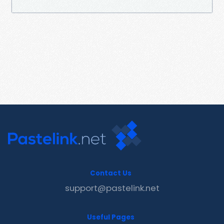
Contact Us
support@pastelink.net
Useful Pages