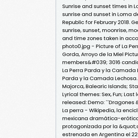
Sunrise and sunset times in 
sunrise and sunset in Loma de
Republic for February 2018. G
sunrise, sunset, moonrise, mo
and time zones taken in acco
photo0.jpg - Picture of La Per
Gorda, Arroyo de la Miel Pict
members&#039; 3016 candid 
La Perra Parda y la Camada 
Parda y la Camada Lechosa. Co
Majorca, Balearic Islands; Sta
Lyrical themes: Sex, Fun; Last 
released: Demo: ´´Dragones 
La perra - Wikipedia, la enci
mexicana dramática-erótica d
protagonizada por la &quot;d
estrenada en Argentina el 22 