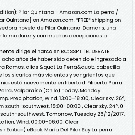
dition): Pilar Quintana - Amazon.com La perra /
ilar Quintana] on Amazon.com. *FREE* shipping on
vedora novela de Pilar Quintana. Damaris, una
en la madurez y con muchas decepciones a
nte dirige el narco en BC: SSPT | EL DEBATE
ras ocho años de haber sido detenido e ingresado a
arra Ramos, alias &quot;La Perra&quot;, cabecilla
e los sicarios más violentos y sangrientos que
nia, está nuevamente en libertad. Filiberto Parra
 Perra, Valparaíso (Chile) Today, Monday
p. Precipitation, Wind. 13:00–18 :00, Clear sky. 26°,
m south-southwest. 18:00–00:00 , Clear sky. 24°, 0
m south-southwest. Tomorrow, Tuesday 26/12/2017.
tation, Wind. 00:00–06:00, Clear
 Edition) eBook: María Del Pilar Buy La perra