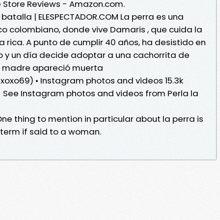
le Store Reviews - Amazon.com.
 batalla | ELESPECTADOR.COM La perra es una
fico colombiano, donde vive Damaris , que cuida la
 rica. A punto de cumplir 40 años, ha desistido en
jo y un día decide adoptar a una cachorrita de
a madre apareció muerta
axoxo69) • Instagram photos and videos 15.3k
ts - See Instagram photos and videos from Perla la
)
One thing to mention in particular about la perra is
g term if said to a woman.