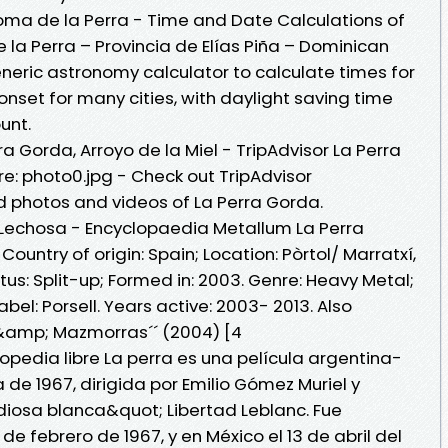
Loma de la Perra - Time and Date Calculations of
 la Perra – Provincia de Elías Piña – Dominican
eneric astronomy calculator to calculate times for
onset for many cities, with daylight saving time
unt.
ra Gorda, Arroyo de la Miel - TripAdvisor La Perra
ure: photo0.jpg - Check out TripAdvisor
photos and videos of La Perra Gorda.
Lechosa - Encyclopaedia Metallum La Perra
untry of origin: Spain; Location: Pòrtol/ Marratxí,
tus: Split-up; Formed in: 2003. Genre: Heavy Metal;
label: Porsell. Years active: 2003- 2013. Also
&amp; Mazmorras´´ (2004) [4
clopedia libre La perra es una película argentina-
e 1967, dirigida por Emilio Gómez Muriel y
iosa blanca&quot; Libertad Leblanc. Fue
de febrero de 1967, y en México el 13 de abril del