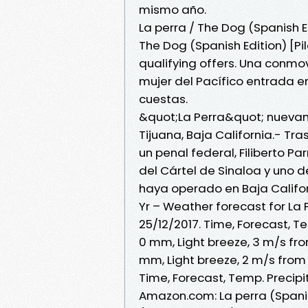
mismo año.​
La perra / The Dog (Spanish E
The Dog (Spanish Edition) [P
qualifying offers. Una conmo
mujer del Pacífico entrada 
cuestas.
&quot;La Perra&quot; nuevame
Tijuana, Baja California.- T
un penal federal, Filiberto P
del Cártel de Sinaloa y uno d
haya operado en Baja Califor
Yr – Weather forecast for La
25/12/2017. Time, Forecast, Tem
0 mm, Light breeze, 3 m/s fro
mm, Light breeze, 2 m/s fro
Time, Forecast, Temp. Precipi
Amazon.com: La perra (Spanish