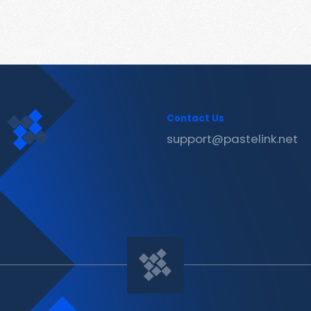
Contact Us
support@pastelink.net