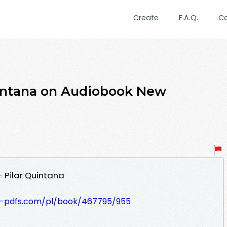
Create
F.A.Q.
C
uintana on Audiobook New
 Pilar Quintana
t-pdfs.com/pl/book/467795/955