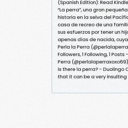
(Spanish Edition): Read Kind
“La perra”, una gran pequeña
historia en la selva del Pací
casa de recreo de una familia
sus esfuerzos por tener un hi
apenas días de nacida, cuy
Perla la Perra (@perlalaperr
Followers, 1 Following, 1 Pos
Perra (@perlalaperraxoxo69
is there la perra? - Duolingo 
that it can be a very insultin