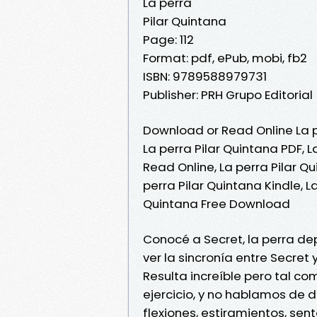
La perra
Pilar Quintana
Page: 112
Format: pdf, ePub, mobi, fb2
ISBN: 9789588979731
Publisher: PRH Grupo Editorial
Download or Read Online La p
La perra Pilar Quintana PDF, L
Read Online, La perra Pilar Q
perra Pilar Quintana Kindle, L
Quintana Free Download
Conocé a Secret, la perra d
ver la sincronía entre Secret
Resulta increíble pero tal 
ejercicio, y no hablamos de 
flexiones, estiramientos, s