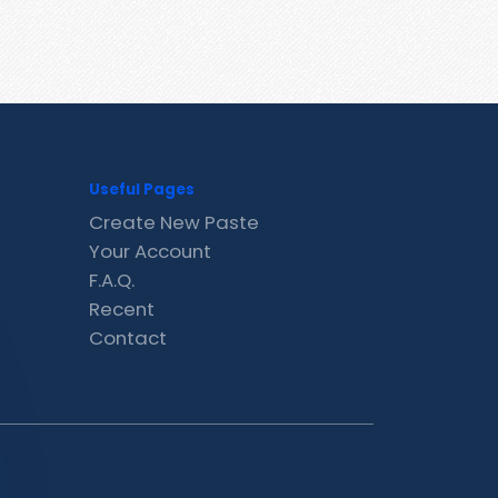
Useful Pages
Create New Paste
Your Account
F.A.Q.
Recent
Contact