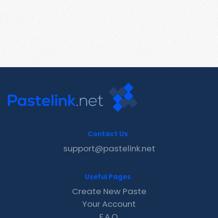
Contact Us
support@pastelink.net
Useful Pages
Create New Paste
Your Account
F.A.Q.