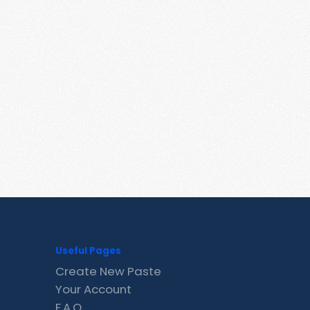
Useful Pages
Create New Paste
Your Account
F.A.Q.