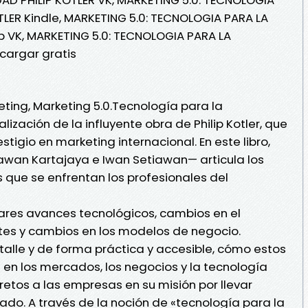
LER Kindle, MARKETING 5.0: TECNOLOGIA PARA LA
b VK, MARKETING 5.0: TECNOLOGIA PARA LA
cargar gratis
eting, Marketing 5.0.Tecnología para la
ización de la influyente obra de Philip Kotler, que
tigio en marketing internacional. En este libro,
wan Kartajaya e Iwan Setiawan— articula los
s que se enfrentan los profesionales del
ares avances tecnológicos, cambios en el
tes y cambios en los modelos de negocio.
etalle y de forma práctica y accesible, cómo estos
en los mercados, los negocios y la tecnología
retos a las empresas en su misión por llevar
ado. A través de la noción de «tecnología para la