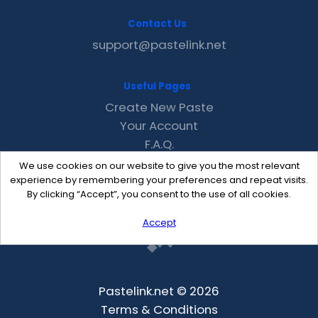
Contact Us
support@pastelink.net
Useful Pages
Create New Paste
Your Account
F.A.Q.
Recent
We use cookies on our website to give you the most relevant
Contact
experience by remembering your preferences and repeat visits.
By clicking “Accept”, you consent to the use of all cookies.
Accept
Pastelink.net © 2026
Terms & Conditions