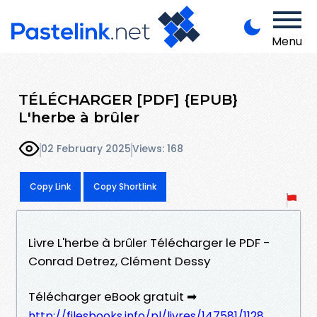
Menu
TÉLÉCHARGER [PDF] {EPUB}
L'herbe à brûler
02 February 2025
Views: 168
Copy Link
Copy Shortlink
Livre L'herbe à brûler Télécharger le PDF -
Conrad Detrez, Clément Dessy
Télécharger eBook gratuit ➡
http://filesbooks.info/pl/livres/147581/1128