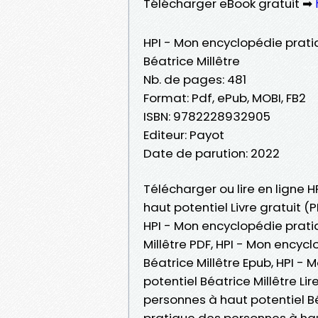
Télécharger eBook gratuit ➡
HPI - Mon encyclopédie prati
Béatrice Millêtre
Nb. de pages: 481
Format: Pdf, ePub, MOBI, FB2
ISBN: 9782228932905
Editeur: Payot
Date de parution: 2022
Télécharger ou lire en ligne
haut potentiel Livre gratuit (
HPI - Mon encyclopédie prati
Millêtre PDF, HPI - Mon encyc
Béatrice Millêtre Epub, HPI 
potentiel Béatrice Millêtre Li
personnes à haut potentiel B
pratique des personnes à haut