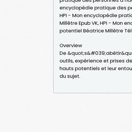
encyclopédie pratique des per
HPI - Mon encyclopédie prati
Millêtre Epub VK, HPI - Mon 
potentiel Béatrice Millêtre T
Overview
De &quot;s&#039;abêtir&quot;
outils, expérience et prises d
hauts potentiels et leur ento
du sujet.