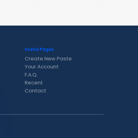
Useful Pages
Create New Paste
Your Account
F.A.Q.
Recent
Contact