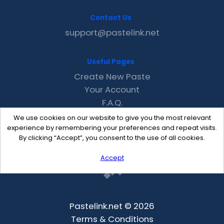
Contact Us
support@pastelink.net
Useful Pages
Create New Paste
Your Account
F.A.Q.
Recent
We use cookies on our website to give you the most relevant
Contact
experience by remembering your preferences and repeat visits.
By clicking “Accept”, you consent to the use of all cookies.
Accept
Pastelink.net © 2026
Terms & Conditions