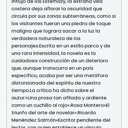
influjo de los Esterházy, la extraña villa
costera deja aflorar la oscuridad que
circula por sus zonas subterráneas, como si
los visitantes fueran una piedra de toque
maligna que lograra sacar a la luz la
verdadera naturaleza de los
personajes.Escrita en un estilo parco y de
una rara intensidad, la novela es la
cuidadosa construcción de un deterioro
que, aunque transcurra en un país
específico, acaba por ser una metáfora
distorsionada del espíritu de nuestro
tiempo.La crítica ha dicho sobre el
autor:«Una prosa tan afilada y ardiente
como un cuchillo al rojo».Rosa Montero«El
triunfo del arte de novelar».Ricardo
Menéndez Salmón«Escritor pendiente del
lector, con quien establece un vínculo