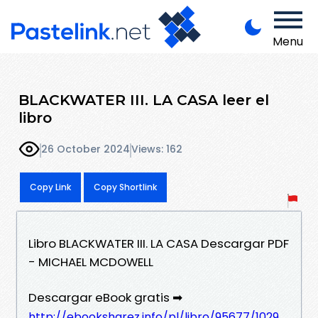
Menu
BLACKWATER III. LA CASA leer el
libro
26 October 2024
Views: 162
Copy Link
Copy Shortlink
Libro BLACKWATER III. LA CASA Descargar PDF
- MICHAEL MCDOWELL
Descargar eBook gratis ➡
http://ebooksharez.info/pl/libro/95677/1029