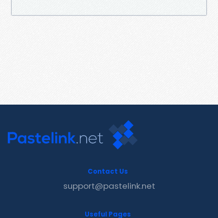
Contact Us
support@pastelink.net
Useful Pages