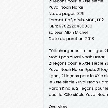
21 leçons pour le XXIe siècle
Yuval Noah Harari
Nb. de pages: 375
Format: Pdf, ePub, MOBI, FB2
ISBN: 9782226436030
Editeur: Albin Michel
Date de parution: 2018
Télécharger ou lire en ligne 21
Mobi) pan Yuval Noah Harari.
21 leçons pour le XXIe siècle Y
Yuval Noah Harari Epub, 21 leç
ligne , 21 leçons pour le XXIe
le XXIe siècle Yuval Noah Hara
Harari Kindle, 21 leçons pour l
pour le XXIe siècle Yuval No
Overview