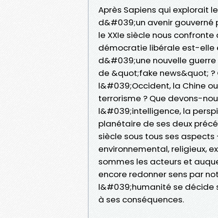
Après Sapiens qui explorait 
d&#039;un avenir gouverné par
le XXIe siècle nous confronte
démocratie libérale est-ell
d&#039;une nouvelle guerre
de &quot;fake news&quot; ? Q
l&#039;Occident, la Chine o
terrorisme ? Que devons-nou
l&#039;intelligence, la perspi
planétaire de ses deux précéd
siècle sous tous ses aspects -
environnemental, religieux, ex
sommes les acteurs et auquel
encore redonner sens par not
l&#039;humanité se décide 
à ses conséquences.