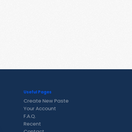
Useful Pages
Create New Paste
Your Account
F.A.Q.
Recent
Contact