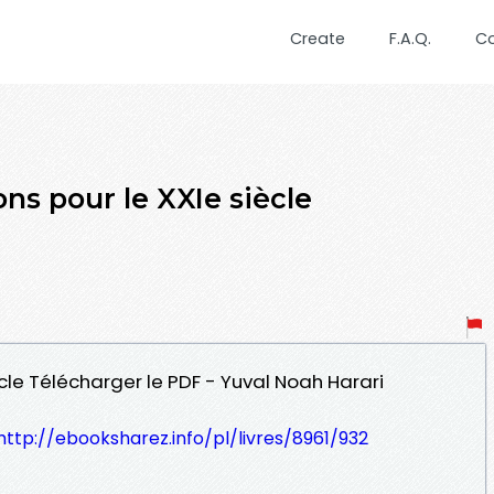
Create
F.A.Q.
C
s pour le XXIe siècle
iècle Télécharger le PDF - Yuval Noah Harari
http://ebooksharez.info/pl/livres/8961/932