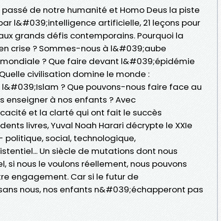
le passé de notre humanité et Homo Deus la piste
 l&#039;intelligence artificielle, 21 leçons pour
 aux grands défis contemporains. Pourquoi la
e en crise ? Sommes-nous à l&#039;aube
 mondiale ? Que faire devant l&#039;épidémie
uelle civilisation domine le monde :
u l&#039;Islam ? Que pouvons-nous faire face au
s enseigner à nos enfants ? Avec
cacité et la clarté qui ont fait le succès
ents livres, Yuval Noah Harari décrypte le XXIe
 politique, social, technologique,
istentiel... Un siècle de mutations dont nous
, si nous le voulons réellement, nous pouvons
re engagement. Car si le futur de
sans nous, nos enfants n&#039;échapperont pas