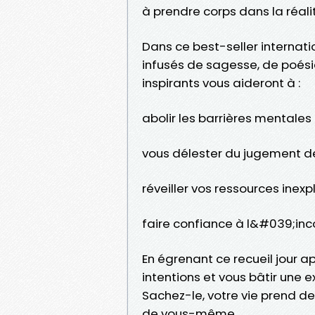
à prendre corps dans la réali
Dans ce best-seller internati
infusés de sagesse, de poés
inspirants vous aideront à :
abolir les barrières mentale
vous délester du jugement de
réveiller vos ressources inexp
faire confiance à l&#039;inc
En égrenant ce recueil jour ap
intentions et vous bâtir une 
Sachez-le, votre vie prend 
de vous-même.