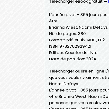
Télécharger eBook gratuit ➡
L'année pivot - 365 jours pou
être
Brianna Wiest, Naomi Defays
Nb. de pages: 380
Format: Pdf, ePub, MOBI, FB2
ISBN: 9782702929421
Editeur: Courrier du Livre
Date de parution: 2024
Télécharger ou lire en ligne L
que vous voulez vraiment être
Naomi Defays.
L'année pivot - 365 jours pou
être Brianna Wiest, Naomi Def
personne que vous voulez vra
L'année pivot - 365 jours pou