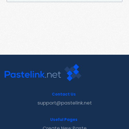
Contact Us
support@pastelink.net
Useful Pages
Create New Paste