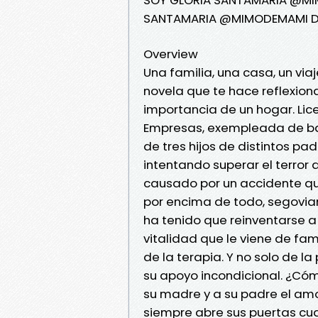
SANTAMARIA @MIMODEMAMI De
Overview
Una familia, una casa, un via
novela que te hace reflexionar 
importancia de un hogar. Lic
Empresas, exempleada de ba
de tres hijos de distintos pa
intentando superar el terror a
causado por un accidente qu
por encima de todo, segovian
ha tenido que reinventarse a
vitalidad que le viene de fami
de la terapia. Y no solo de la
su apoyo incondicional. ¿Cóm
su madre y a su padre el am
siempre abre sus puertas cua