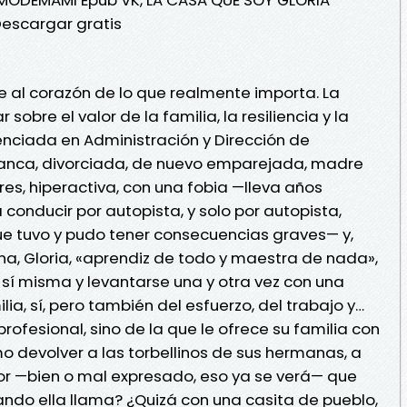
scargar gratis
je al corazón de lo que realmente importa. La
sobre el valor de la familia, la resiliencia y la
enciada en Administración y Dirección de
nca, divorciada, de nuevo emparejada, madre
dres, hiperactiva, con una fobia —lleva años
 conducir por autopista, y solo por autopista,
e tuvo y pudo tener consecuencias graves— y,
a, Gloria, «aprendiz de todo y maestra de nada»,
 sí misma y levantarse una y otra vez con una
lia, sí, pero también del esfuerzo, del trabajo y…
 profesional, sino de la que le ofrece su familia con
o devolver a las torbellinos de sus hermanas, a
or —bien o mal expresado, eso ya se verá— que
ndo ella llama? ¿Quizá con una casita de pueblo,