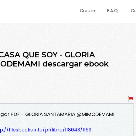
Create
F.A.Q.
C
 CASA QUE SOY - GLORIA
DEMAMI descargar ebook
argar PDF - GLORIA SANTAMARIA @MIMODEMAMI
p://filesbooks.info/pl/libro/118643/1169