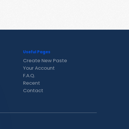
Useful Pages
Create New Paste
Your Account
F.A.Q.
Recent
Contact