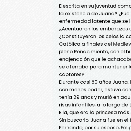
Descrita en su juventud como
la existencia de Juana? ¿Fu
enfermedad latente que se le
¿Acentuaron los embarazos u
¿Constituyeron los celos la c
Católica a finales del Mediev
pleno Renacimiento, con el h
enajenación que le achacab
se aferraba para mantener la
captores?
Durante casi 50 años Juana,
con menos poder, estuvo conf
tenía 29 años y murió en aqu
risas infantiles, a lo largo 
Ella, que era la princesa más 
Sin buscarlo, Juana fue en el
Fernando, por su esposo, Felip