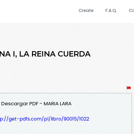
Create
F.A.Q.
C
ANA I, LA REINA CUERDA
DA Descargar PDF - MARIA LARA
p://get-pdfs.com/pl/libro/90015/1022