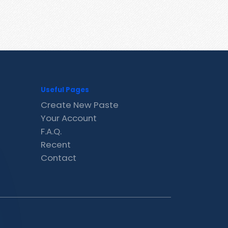
Useful Pages
Create New Paste
Your Account
F.A.Q.
Recent
Contact