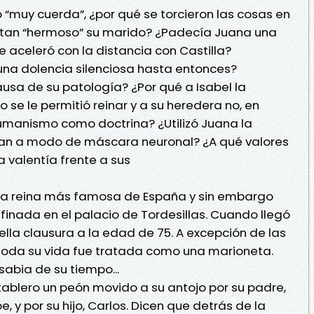
 “muy cuerda”, ¿por qué se torcieron las cosas en
e tan “hermoso” su marido? ¿Padecía Juana una
 aceleró con la distancia con Castilla?
na dolencia silenciosa hasta entonces?
ausa de su patología? ¿Por qué a Isabel la
o se le permitió reinar y a su heredera no, en
umanismo como doctrina? ¿Utilizó Juana la
an a modo de máscara neuronal? ¿A qué valores
 valentía frente a sus
 la reina más famosa de España y sin embargo
inada en el palacio de Tordesillas. Cuando llegó
ella clausura a la edad de 75. A excepción de las
de toda su vida fue tratada como una marioneta.
sabia de su tiempo...
 tablero un peón movido a su antojo por su padre,
e, y por su hijo, Carlos. Dicen que detrás de la