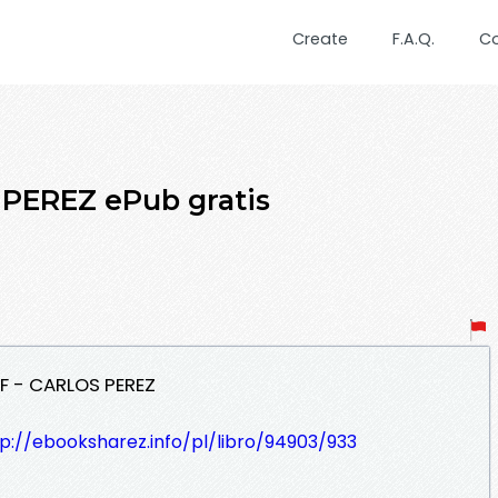
Create
F.A.Q.
C
PEREZ ePub gratis
F - CARLOS PEREZ
p://ebooksharez.info/pl/libro/94903/933