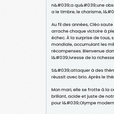
n&#039;a qu&#039;une obsessi
a le timbre, le charisme, l&#0
Au fil des années, Cléo saute
arrache chaque victoire à pl
échec. À la surprise de tous
mondiale, accumulant les milli
récompenses. Bienvenue dans
l&#039;ivresse de la richess
S&#039;attaquer à des thèmes
réussit avec brio. Après le
Mon mari, elle se frotte à la 
brillant, acide et juste de no
pour l&#039;Olympe modern