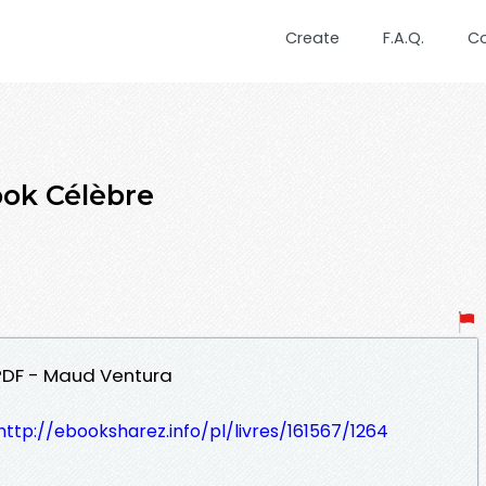
Create
F.A.Q.
C
ook Célèbre
 PDF - Maud Ventura
http://ebooksharez.info/pl/livres/161567/1264