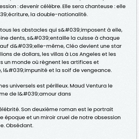
on : devenir célèbre. Elle sera chanteuse : elle
39;écriture, la double-nationalité.
 tous les obstacles qui s&#039;imposent à elle,
eine dents, s&#039;entaille la cuisse à chaque
, sauf d&#039;elle-même, Cléo devient une star
ons de dollars, les villas à Los Angeles et les
 un monde où règnent les artifices et
e, l&#039;impunité et la soif de vengeance.
 universels est périlleux. Maud Ventura le
 thème de l&#039;amour dans
célébrité. Son deuxième roman est le portrait
tre époque et un miroir cruel de notre obsession
e. Obsédant.