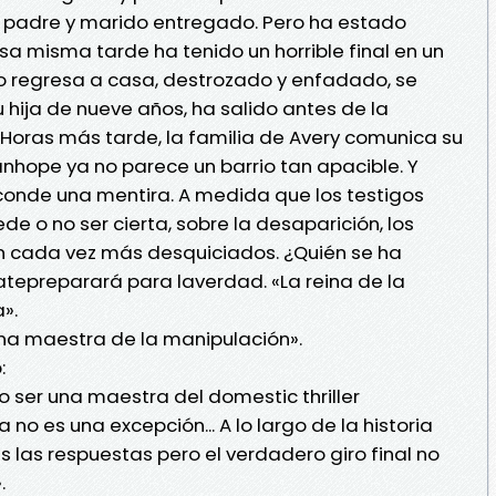
un padre y marido entregado. Pero ha estado
a misma tarde ha tenido un horrible final en un
o regresa a casa, destrozado y enfadado, se
u hija de nueve años, ha salido antes de la
. Horas más tarde, la familia de Avery comunica su
anhope ya no parece un barrio tan apacible. Y
sconde una mentira. A medida que los testigos
e o no ser cierta, sobre la desaparición, los
n cada vez más desquiciados. ¿Quién se ha
tepreparará para laverdad. «La reina de la
».
na maestra de la manipulación».
:
ser una maestra del domestic thriller
a no es una excepción... A lo largo de la historia
 las respuestas pero el verdadero giro final no
.