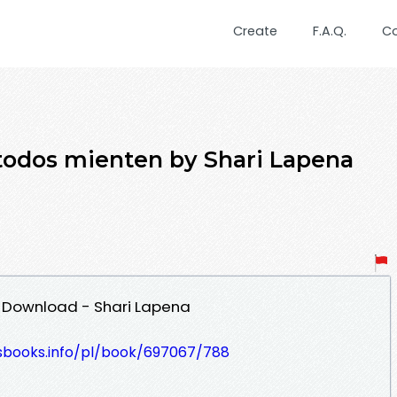
Create
F.A.Q.
C
todos mienten by Shari Lapena
 Download - Shari Lapena
lesbooks.info/pl/book/697067/788