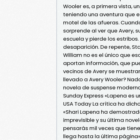
Wooler es, a primera vista, 
teniendo una aventura que es
motel de las afueras. Cuand
sorprende al ver que Avery, s
escuela y pierde los estribos
desaparición. De repente, St
William no es el único que e
aportan información, que pued
vecinos de Avery se muestra
llevado a Avery Wooler? Nada
novela de suspense moderna
Sunday Express «Lapena es u
USA Today La crítica ha dicho
«Shari Lapena ha demostrado 
imprevisible y su última novel
pensarás mil veces que tienes
llega hasta la última página»