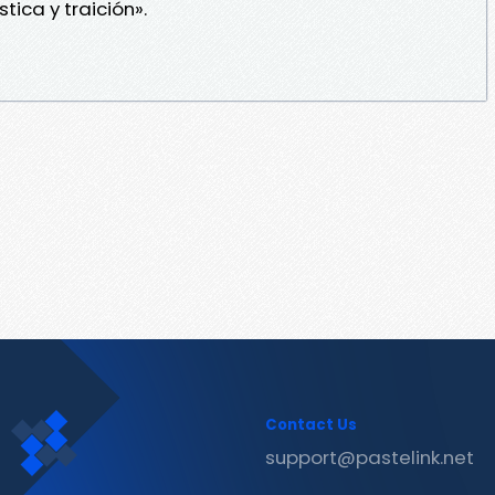
ica y traición».
Contact Us
support@pastelink.net